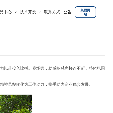
集团网
品中心
技术开发
联系方式
公告
站
力以赴投入比拼。赛场旁，助威呐喊声接连不断，整体氛围
精神风貌转化为工作动力，携手助力企业稳步发展。