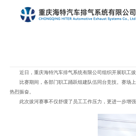
跳
过
内
容
近日，重庆海特汽车排气系统有限公司组织开展职工拔
比赛期间，各部门职工踊跃组建队伍同台竞技。赛场上，
热烈振奋。
此次拔河赛事不仅舒缓了员工工作压力，更进一步增强团