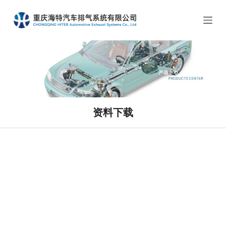
跳
过
内
容
资料下载