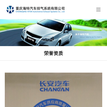
跳
过
内
容
荣誉资质