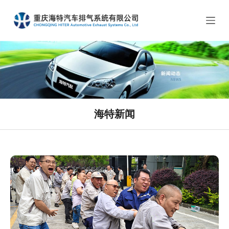
跳
过
内
容
海特新闻